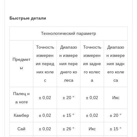
Быстрые детали
Технологический параметр
Точность
Диапазо
Точность
Диапазо
измерен
н измере
измерен
н измере
Предмет
ия перед
ния пере
ия задне
ния задн
ы
них коле
днего ко
го колес
его коле
с
леса
а
са
Палец н
± 0,02
± 20 °
± 0,02
Икс
а ноге
Камбер
± 0,02
± 15 °
± 0,02
± 20 °
Сай
± 0,02
± 26 °
Икс
± 15 °